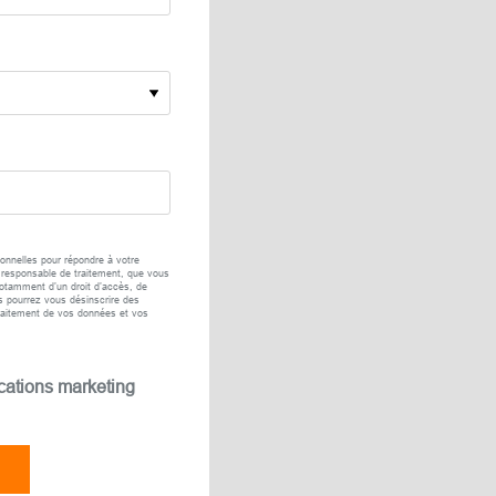
onnelles pour répondre à votre
 responsable de traitement, que vous
tamment d’un droit d’accès, de
s pourrez vous désinscrire des
raitement de vos données et vos
cations marketing