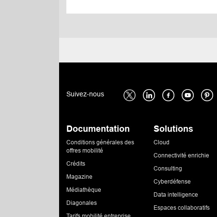
Suivez-nous
Documentation
Solutions
Conditions générales des
Cloud
offres mobilité
Connectivité enrichie
Crédits
Consulting
Magazine
Cyberdéfense
Médiathèque
Data intelligence
Diagonales
Espaces collaboratifs
Tarifs mobilité entreprise