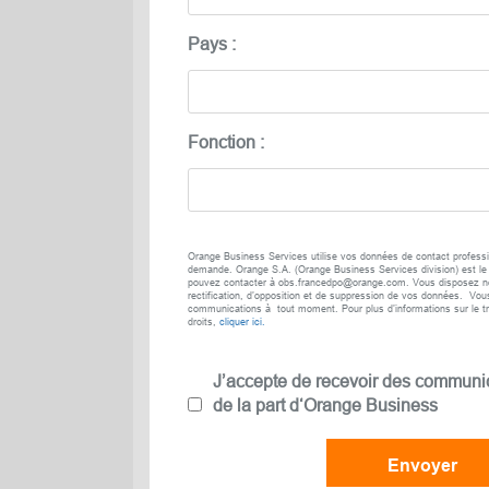
Pays :
Fonction :
Orange Business Services utilise vos données de contact professi
demande. Orange S.A. (Orange Business Services division) est le
pouvez contacter à obs.francedpo@orange.com. Vous disposez no
rectification, d’opposition et de suppression de vos données. Vou
communications à tout moment. Pour plus d’informations sur le t
droits,
cliquer ici.
J’accepte de recevoir des communi
de la part d‘Orange Business
Envoyer